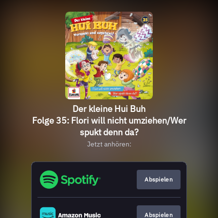
Der kleine Hui Buh
Folge 35: Flori will nicht umziehen/Wer
spukt denn da?
Jetzt anhören:
Abspielen
Abspielen